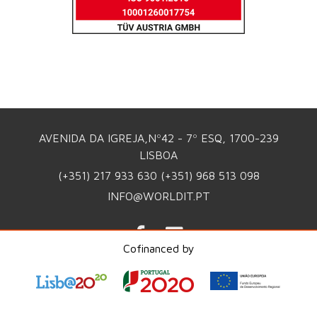
AVENIDA DA IGREJA,Nº42 - 7º ESQ, 1700-239
LISBOA
(+351) 217 933 630
(+351) 968 513 098
INFO@WORLDIT.PT
Cofinanced by
POLÍTICA DE PRIVACIDADE